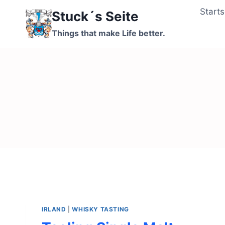
Zum
Starts
Stuck´s Seite
Inhalt
springen
Things that make Life better.
IRLAND
|
WHISKY TASTING