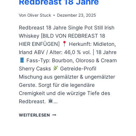
Redbreast 18 Jahre
Von
Oliver Stuck
Dezember 23, 2025
Redbreast 18 Jahre Single Pot Still Irish
Whiskey [BILD VON REDBREAST 18
HIER EINFÜGEN]
Herkunft: Midleton,
Irland ABV / Alter: 46,0 % vol. | 18 Jahre
Fass-Typ: Bourbon, Oloroso & Cream
Sherry Casks
Getreide-Profil
Mischung aus gemälzter & ungemälzter
Gerste. Sorgt für die legendäre
Cremigkeit und die würzige Tiefe des
Redbreast.
…
REDBREAST
WEITERLESEN
18
JAHRE