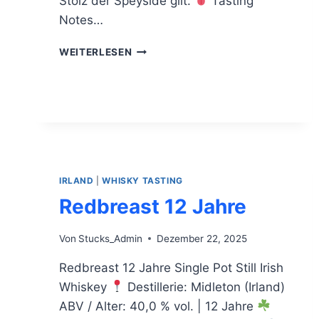
Stolz der Speyside gilt.
Tasting
Notes…
CRAGGANMORE
WEITERLESEN
12
JAHRE
IRLAND
|
WHISKY TASTING
Redbreast 12 Jahre
Von
Stucks_Admin
Dezember 22, 2025
Redbreast 12 Jahre Single Pot Still Irish
Whiskey
Destillerie: Midleton (Irland)
ABV / Alter: 40,0 % vol. | 12 Jahre