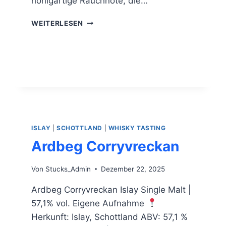
honigartige Rauchnote, die…
HIGHLAND
WEITERLESEN
PARK
12
J.O.
ISLAY
|
SCHOTTLAND
|
WHISKY TASTING
Ardbeg Corryvreckan
Von
Stucks_Admin
Dezember 22, 2025
Ardbeg Corryvreckan Islay Single Malt |
57,1% vol. Eigene Aufnahme
Herkunft: Islay, Schottland ABV: 57,1 %