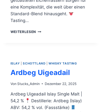
getoasteten Eichenfässern sorgen für
eine Komplexität, die weit über einen
Standard-Blend hinausgeht.
Tasting…
LOCH
WEITERLESEN
LOMOND
SIGNATURE
ISLAY
|
SCHOTTLAND
|
WHISKY TASTING
Ardbeg Uigeadail
Von
Stucks_Admin
Dezember 22, 2025
Ardbeg Uigeadail Islay Single Malt |
54,2 %
Destillerie: Ardbeg (Islay)
ABV: 54,2 % vol. (Fassstärke)