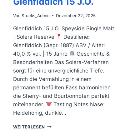
Glenfiddich 15 J.O.
Von
Stucks_Admin
Dezember 22, 2025
Glenfiddich 15 J.O. Speyside Single Malt
| Solera Reserve
Destillerie:
Glenfiddich (Gegr. 1887) ABV / Alter:
40,0 % vol. | 15 Jahre
Geschichte &
Besonderheiten Das Solera-Verfahren
sorgt für eine unvergleichliche Tiefe.
Durch die Vermählung in einem
permanent befüllten Fass harmonieren
die Sherry- und Bourbonnoten perfekt
miteinander.
Tasting Notes Nase:
Heidehonig, dunkle…
GLENFIDDICH
WEITERLESEN
15
J.O.