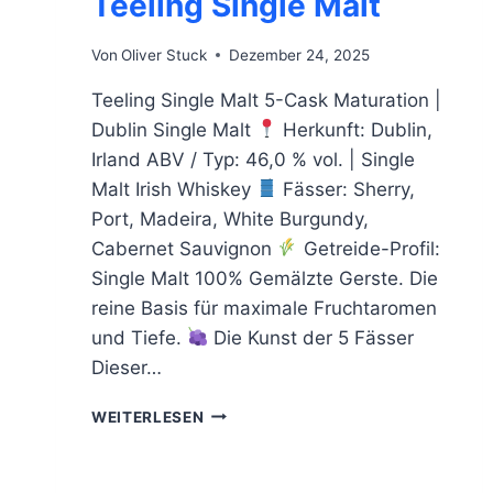
Teeling Single Malt
Von
Oliver Stuck
Dezember 24, 2025
Teeling Single Malt 5-Cask Maturation |
Dublin Single Malt
Herkunft: Dublin,
Irland ABV / Typ: 46,0 % vol. | Single
Malt Irish Whiskey
Fässer: Sherry,
Port, Madeira, White Burgundy,
Cabernet Sauvignon
Getreide-Profil:
Single Malt 100% Gemälzte Gerste. Die
reine Basis für maximale Fruchtaromen
und Tiefe.
Die Kunst der 5 Fässer
Dieser…
TEELING
WEITERLESEN
SINGLE
MALT