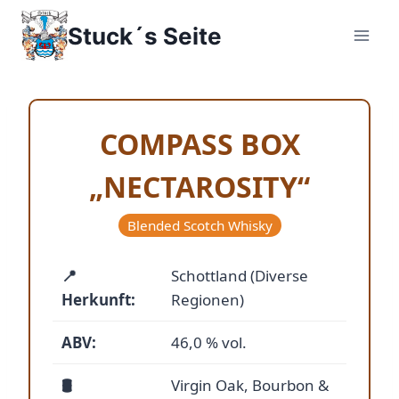
Zum
Stuck´s Seite
Inhalt
springen
COMPASS BOX
„NECTAROSITY“
Blended Scotch Whisky
📍
Schottland (Diverse
Herkunft:
Regionen)
ABV:
46,0 % vol.
🛢️
Virgin Oak, Bourbon &