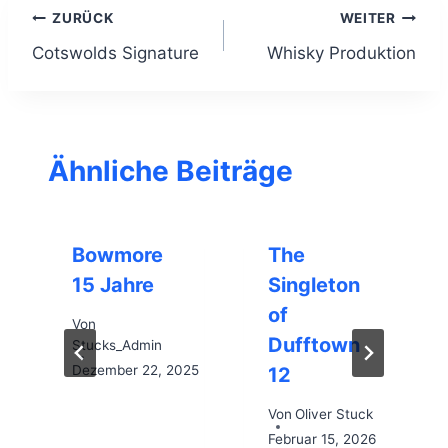
Beitragsnavigation
ZURÜCK
WEITER
Cotswolds Signature
Whisky Produktion
Ähnliche Beiträge
Bowmore
The
15 Jahre
Singleton
of
Von
Dufftown
Stucks_Admin
Dezember 22, 2025
12
Von
Oliver Stuck
Februar 15, 2026