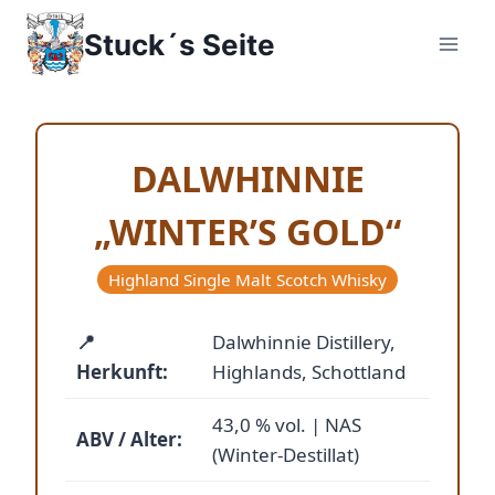
Zum
Stuck´s Seite
Inhalt
springen
DALWHINNIE
„WINTER’S GOLD“
Highland Single Malt Scotch Whisky
📍
Dalwhinnie Distillery,
Herkunft:
Highlands, Schottland
43,0 % vol. | NAS
ABV / Alter:
(Winter-Destillat)