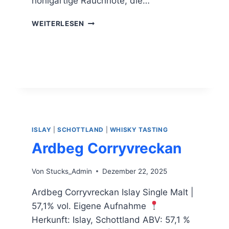
honigartige Rauchnote, die…
HIGHLAND
WEITERLESEN
PARK
12
J.O.
ISLAY
|
SCHOTTLAND
|
WHISKY TASTING
Ardbeg Corryvreckan
Von
Stucks_Admin
Dezember 22, 2025
Ardbeg Corryvreckan Islay Single Malt |
57,1% vol. Eigene Aufnahme
Herkunft: Islay, Schottland ABV: 57,1 %