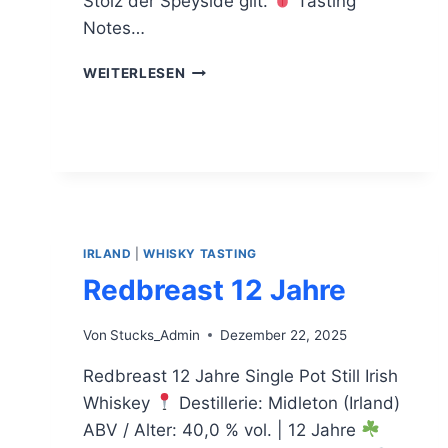
Stolz der Speyside gilt.
Tasting
Notes…
CRAGGANMORE
WEITERLESEN
12
JAHRE
IRLAND
|
WHISKY TASTING
Redbreast 12 Jahre
Von
Stucks_Admin
Dezember 22, 2025
Redbreast 12 Jahre Single Pot Still Irish
Whiskey
Destillerie: Midleton (Irland)
ABV / Alter: 40,0 % vol. | 12 Jahre