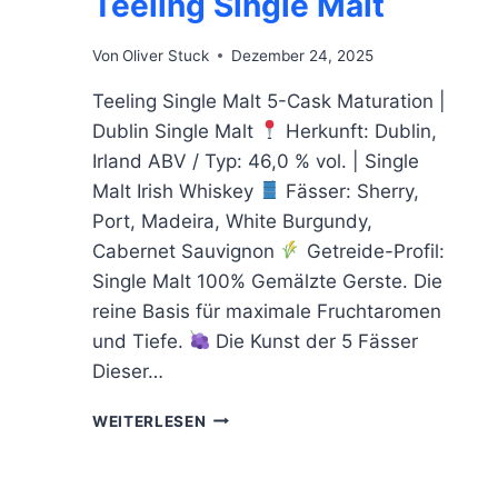
Teeling Single Malt
Von
Oliver Stuck
Dezember 24, 2025
Teeling Single Malt 5-Cask Maturation |
Dublin Single Malt
Herkunft: Dublin,
Irland ABV / Typ: 46,0 % vol. | Single
Malt Irish Whiskey
Fässer: Sherry,
Port, Madeira, White Burgundy,
Cabernet Sauvignon
Getreide-Profil:
Single Malt 100% Gemälzte Gerste. Die
reine Basis für maximale Fruchtaromen
und Tiefe.
Die Kunst der 5 Fässer
Dieser…
TEELING
WEITERLESEN
SINGLE
MALT