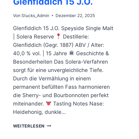
Glenfiddich 15 J.O.
Von
Stucks_Admin
Dezember 22, 2025
Glenfiddich 15 J.O. Speyside Single Malt
| Solera Reserve
Destillerie:
Glenfiddich (Gegr. 1887) ABV / Alter:
40,0 % vol. | 15 Jahre
Geschichte &
Besonderheiten Das Solera-Verfahren
sorgt für eine unvergleichliche Tiefe.
Durch die Vermählung in einem
permanent befüllten Fass harmonieren
die Sherry- und Bourbonnoten perfekt
miteinander.
Tasting Notes Nase:
Heidehonig, dunkle…
GLENFIDDICH
WEITERLESEN
15
J.O.