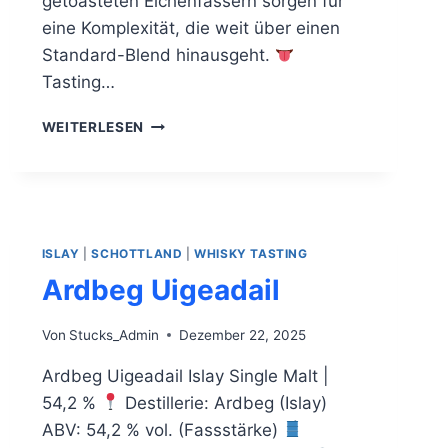
getoasteten Eichenfässern sorgen für
eine Komplexität, die weit über einen
Standard-Blend hinausgeht.
Tasting…
LOCH
WEITERLESEN
LOMOND
SIGNATURE
ISLAY
|
SCHOTTLAND
|
WHISKY TASTING
Ardbeg Uigeadail
Von
Stucks_Admin
Dezember 22, 2025
Ardbeg Uigeadail Islay Single Malt |
54,2 %
Destillerie: Ardbeg (Islay)
ABV: 54,2 % vol. (Fassstärke)