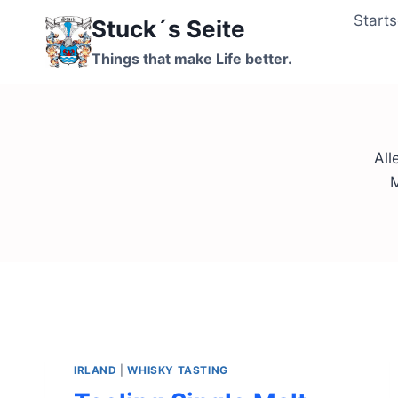
Zum
Starts
Stuck´s Seite
Inhalt
springen
Things that make Life better.
All
M
IRLAND
|
WHISKY TASTING