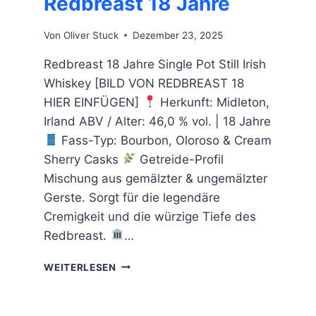
Redbreast 18 Jahre
Von
Oliver Stuck
Dezember 23, 2025
Redbreast 18 Jahre Single Pot Still Irish
Whiskey [BILD VON REDBREAST 18
HIER EINFÜGEN]
Herkunft: Midleton,
Irland ABV / Alter: 46,0 % vol. | 18 Jahre
Fass-Typ: Bourbon, Oloroso & Cream
Sherry Casks
Getreide-Profil
Mischung aus gemälzter & ungemälzter
Gerste. Sorgt für die legendäre
Cremigkeit und die würzige Tiefe des
Redbreast.
…
REDBREAST
WEITERLESEN
18
JAHRE