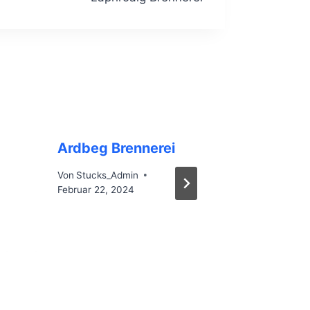
Ardbeg Brennerei
Jura 12
Von
Stucks_Admin
Von
Stucks
Februar 22, 2024
Dezember 2