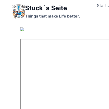
Zum
Starts
Stuck´s Seite
Inhalt
springen
Things that make Life better.