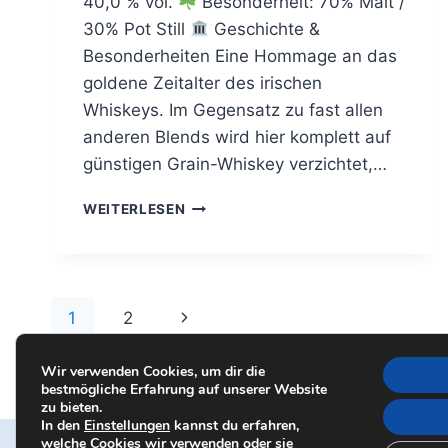
40,0 % vol.
Besonderheit: 70% Malt /
30% Pot Still
Geschichte &
Besonderheiten Eine Hommage an das
goldene Zeitalter des irischen
Whiskeys. Im Gegensatz zu fast allen
anderen Blends wird hier komplett auf
günstigen Grain-Whiskey verzichtet,…
THE
WEITERLESEN
IRISHMAN
SMALL
BATCH
Seitennavigation
Nächste
1
2
Seite
Wir verwenden Cookies, um dir die
bestmögliche Erfahrung auf unserer Website
zu bieten.
In den
Einstellungen
kannst du erfahren,
welche Cookies wir verwenden oder sie