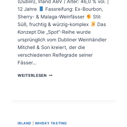
(Dublin), Irland ABV / Alter: 46,0 % vol. |
12 Jahre
Fassreifung: Ex-Bourbon,
Sherry- & Malaga-Weinfässer
Stil:
Süß, fruchtig & würzig-komplex
Das
Konzept Die „Spot“-Reihe wurde
ursprünglich vom Dubliner Weinhändler
Mitchell & Son kreiert, der die
verschiedenen Reifegrade seiner
Fässer…
YELLOW
WEITERLESEN
SPOT
12
JAHRE
IRLAND
|
WHISKY TASTING