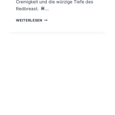
Cremigkeit und die würzige Tiefe des
Redbreast.
…
REDBREAST
WEITERLESEN
18
JAHRE