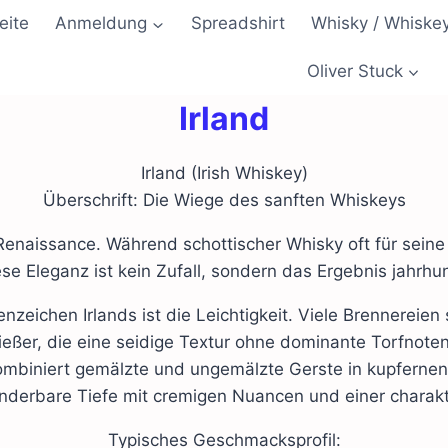
eite
Anmeldung
Spreadshirt
Whisky / Whiske
Oliver Stuck
Irland
Irland (Irish Whiskey)
Überschrift: Die Wiege des sanften Whiskeys
 Renaissance. Während schottischer Whisky oft für seine 
ese Eleganz ist kein Zufall, sondern das Ergebnis jahrh
eichen Irlands ist die Leichtigkeit. Viele Brennereien s
eßer, die eine seidige Textur ohne dominante Torfnoten
 kombiniert gemälzte und ungemälzte Gerste in kupferne
underbare Tiefe mit cremigen Nuancen und einer charakt
Typisches Geschmacksprofil: