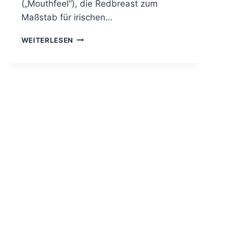
(„Mouthfeel“), die Redbreast zum
Maßstab für irischen…
REDBREAST
WEITERLESEN
12
JAHRE