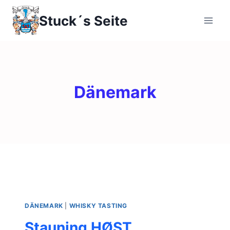
Zum
Stuck´s Seite
Inhalt
springen
Dänemark
DÄNEMARK
|
WHISKY TASTING
Stauning HØST