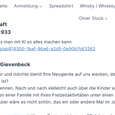
eite
Anmeldung
Spreadshirt
Whisky / Whiske
Oliver Stuck
aft
 1933
as man mit KI so alles machen kann
ong/ab874500-1baf-46a6-a2d5-0a90b7c63262
k Gievenbeck
 vor und möchte damit Ihre Neugierde auf uns wecken, 
ist?
ennen. Nach und nach vielleicht auch über die Kinder a
onen einer Familie mit ihren Freizeitaktivitäten unter e
. Aber wäre es nicht schön, das ein oder andere Mal i